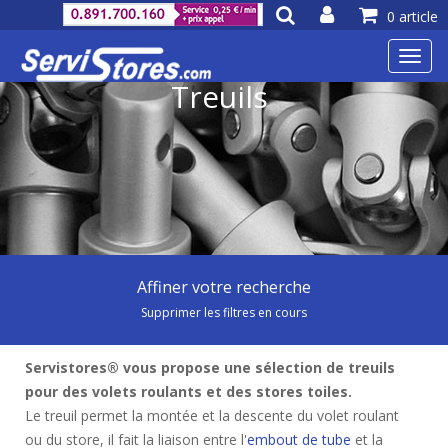
0 article
Toggl
navig
Treuils
Affiner votre recherche
Supprimer les filtres en cours
Servistores® vous propose une sélection de treuils
pour des volets roulants et des stores toiles.
Le treuil permet la montée et la descente du volet roulant
ou du store, il fait la liaison entre l'
embout de tube
et la