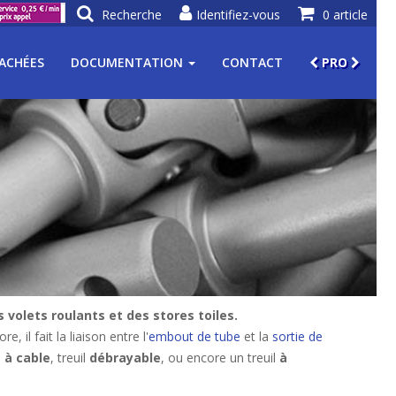
Recherche
Identifiez-vous
0 article
TACHÉES
DOCUMENTATION
CONTACT
PRO
 volets roulants et des stores toiles.
 il fait la liaison entre l'
embout de tube
et la
sortie de
l
à cable
, treuil
débrayable
, ou encore un treuil
à