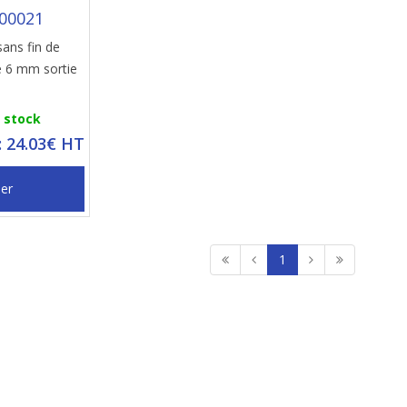
500021
sans fin de
e 6 mm sortie
n stock
: 24.03€ HT
ier
1