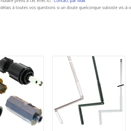
mulaire prévu à cet effet ici :
Contact par Mail
.
 délais à toutes vos questions si un doute quelconque subsiste vis-à-v