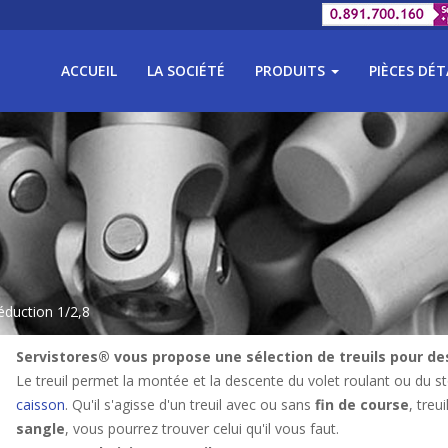
ACCUEIL
LA SOCIÉTÉ
PRODUITS
PIÈCES DÉ
éduction 1/2,8
Servistores® vous propose une sélection de treuils pour des
Le treuil permet la montée et la descente du volet roulant ou du store,
caisson
. Qu'il s'agisse d'un treuil avec ou sans
fin de course
, treui
sangle
, vous pourrez trouver celui qu'il vous faut.