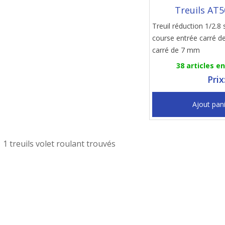
Treuils AT
Treuil réduction 1/2.8 
course entrée carré d
carré de 7 mm
38 articles e
Prix
Ajout pan
1 treuils volet roulant trouvés