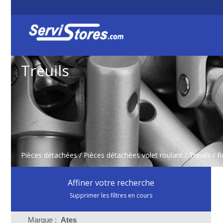
Treuils
Pièces détachées
/
Pièces détachées volet roulant
/
Treuils
/ R
Affiner votre recherche
Supprimer les filtres en cours
Marque :
Ates