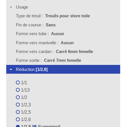
Usage
Type de treuil :
Treuils pour store toile
Fin de course :
Sans
Forme vers tube :
Aucun
Forme vers manivelle :
Aucun
Forme vers cardan :
Carré 6mm femelle
Forme sortie :
Carré 7mm femelle
Réduction
[1/2,8]
1/1
1/13
1/2
1/2,3
1/2,5
1/2,6
1/2,8 [
Supprimer
]