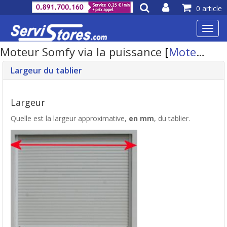
0 article
Toggl
navig
Moteur Somfy via la puissance
[
Moteur volet roulant
Largeur du tablier
Largeur
Quelle est la largeur approximative,
en mm
, du tablier.