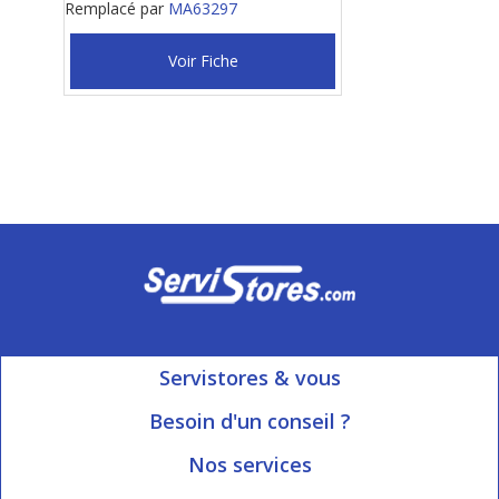
Remplacé par
MA63297
Voir Fiche
Servistores & vous
Mon compte
Besoin d'un conseil ?
Nous contacter
Ouvert du Lundi au Vendredi
Nos services
8h15 à 12h00 | 13h30 à 16h45