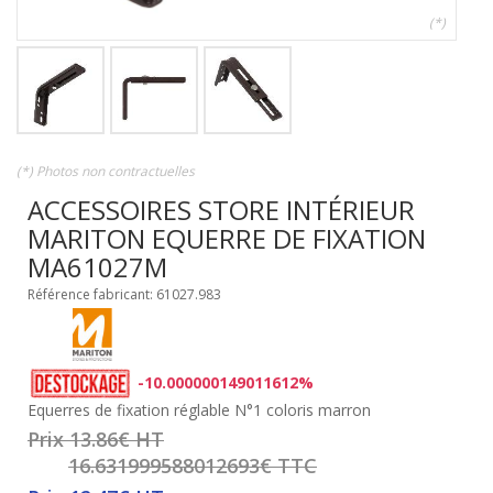
(*)
(*) Photos non contractuelles
ACCESSOIRES STORE INTÉRIEUR
MARITON EQUERRE DE FIXATION
MA61027M
Référence fabricant: 61027.983
-10.000000149011612%
Equerres de fixation réglable N°1 coloris marron
Prix 13.86€ HT
16.631999588012693€ TTC