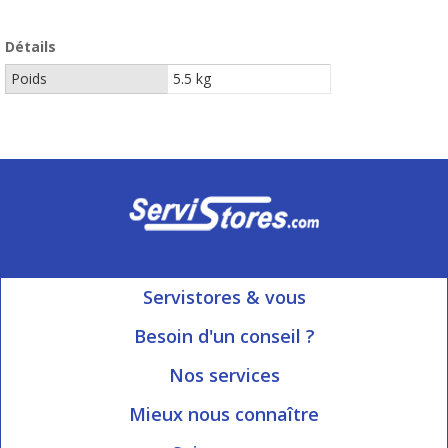
Détails
Poids
5.5 kg
Servistores & vous
Mon compte
Besoin d'un conseil ?
Nous contacter
Ouvert du Lundi au Vendredi
Nos services
8h15 à 12h00 | 13h30 à 16h45
Informations livraison
Mieux nous connaître
Qui sommes-nous?
Blog Servistores