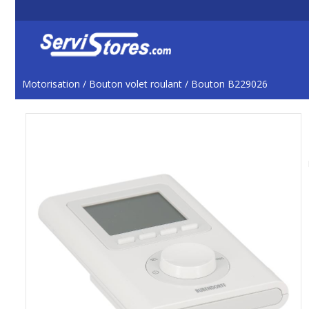
Motorisation
/
Bouton volet roulant
/
Bouton B229026