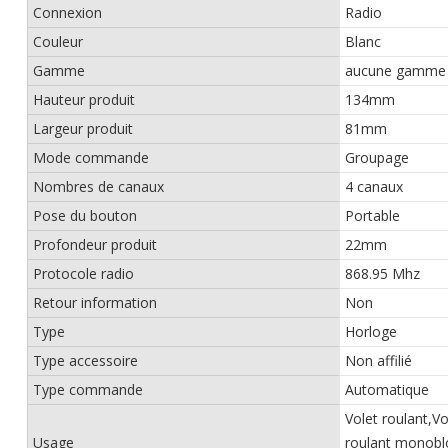
Connexion
Radio
Couleur
Blanc
Gamme
aucune gamme p
Hauteur produit
134mm
Largeur produit
81mm
Mode commande
Groupage
Nombres de canaux
4 canaux
Pose du bouton
Portable
Profondeur produit
22mm
Protocole radio
868.95 Mhz
Retour information
Non
Type
Horloge
Type accessoire
Non affilié
Type commande
Automatique
Volet roulant,Vo
Usage
roulant monoblo