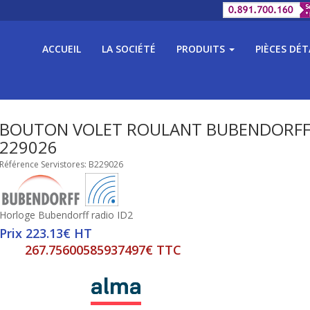
ACCUEIL
LA SOCIÉTÉ
PRODUITS
PIÈCES DÉ
BOUTON VOLET ROULANT BUBENDORFF
229026
Référence Servistores: B229026
Horloge Bubendorff radio ID2
Prix 223.13€ HT
267.75600585937497€ TTC