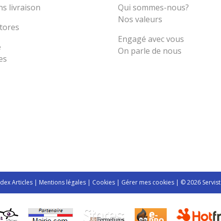
s livraison
Qui sommes-nous?
Nos valeurs
tores
Engagé avec vous
e
On parle de nous
es
ndex Articles
|
Mentions légales
|
Cookies
|
Gérer mes cookies
| © 2026 Servist