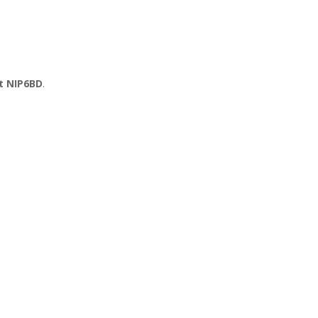
t NIP6BD
.