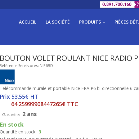
ACCUEIL
LA SOCIÉTÉ
PRODUITS
PIÈCES DÉ
BOUTON VOLET ROULANT NICE RADIO 
Référence Servistores: NIP6BD
Télécommande murale et portable Nice ERA P6 bi-directionnelle 6 c
Prix 53.55€ HT
64.25999908447265€ TTC
2 ans
Garantie:
En stock
Quantité en stock :
3