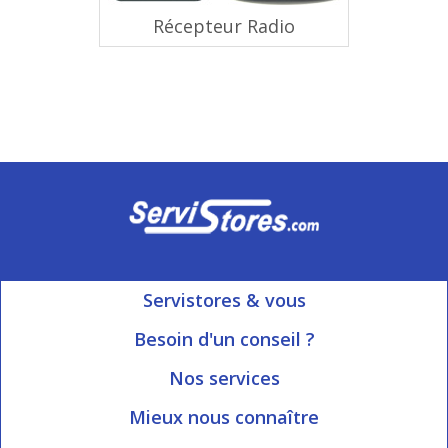
Récepteur Radio
Servistores & vous
Mon compte
Besoin d'un conseil ?
Nous contacter
Ouvert du Lundi au Vendredi
Nos services
8h15 à 12h00 | 13h30 à 16h45
Informations livraison
Mieux nous connaître