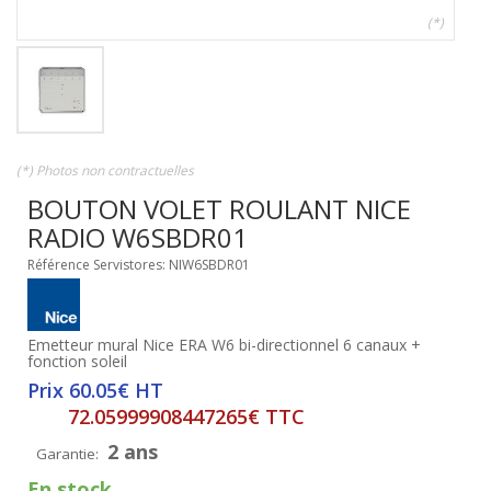
(*)
(*) Photos non contractuelles
BOUTON VOLET ROULANT NICE
RADIO W6SBDR01
Référence Servistores: NIW6SBDR01
Emetteur mural Nice ERA W6 bi-directionnel 6 canaux +
fonction soleil
Prix 60.05€ HT
72.05999908447265€ TTC
2 ans
Garantie:
En stock