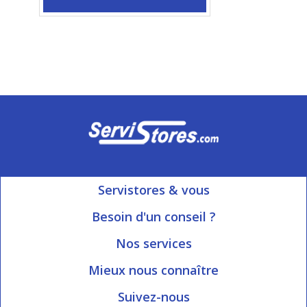
Servistores & vous
Mon compte
Besoin d'un conseil ?
Nous contacter
Ouvert du Lundi au Vendredi
Nos services
8h15 à 12h00 | 13h30 à 16h45
Informations livraison
Mieux nous connaître
Qui sommes-nous?
Blog Servistores
Suivez-nous