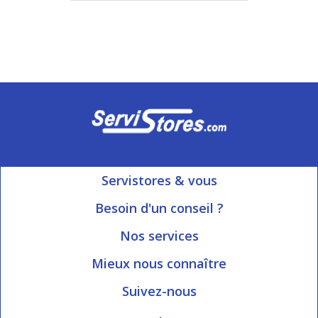
Servistores & vous
Mon compte
Besoin d'un conseil ?
Nous contacter
Ouvert du Lundi au Vendredi
Nos services
8h15 à 12h00 | 13h30 à 16h45
Informations livraison
Mieux nous connaître
Qui sommes-nous?
Blog Servistores
Suivez-nous
Nos valeurs
Plan du site