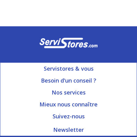
Servistores & vous
Mon compte
Besoin d'un conseil ?
Nous contacter
Ouvert du Lundi au Vendredi
Nos services
8h15 à 12h00 | 13h30 à 16h45
Informations livraison
Mieux nous connaître
Qui sommes-nous?
Blog Servistores
Suivez-nous
Nos valeurs
Plan du site
Newsletter
Engagé avec vous
Index articles