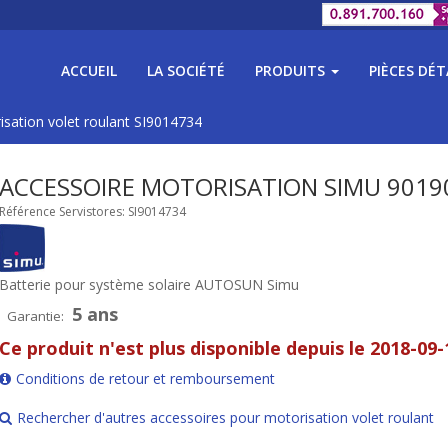
ACCUEIL
LA SOCIÉTÉ
PRODUITS
PIÈCES DÉ
isation volet roulant SI9014734
ACCESSOIRE MOTORISATION SIMU 9019
Référence Servistores: SI9014734
Batterie pour système solaire AUTOSUN Simu
5 ans
Garantie:
Ce produit n'est plus disponible depuis le 2018-09-
Conditions de retour et remboursement
Rechercher d'autres accessoires pour motorisation volet roulant