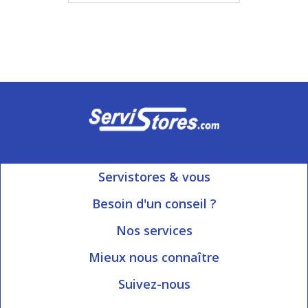
Servistores & vous
Mon compte
Besoin d'un conseil ?
Nous contacter
Ouvert du Lundi au Vendredi
Nos services
8h15 à 12h00 | 13h30 à 16h45
Informations livraison
Mieux nous connaître
Qui sommes-nous?
Blog Servistores
Suivez-nous
Nos valeurs
Plan du site