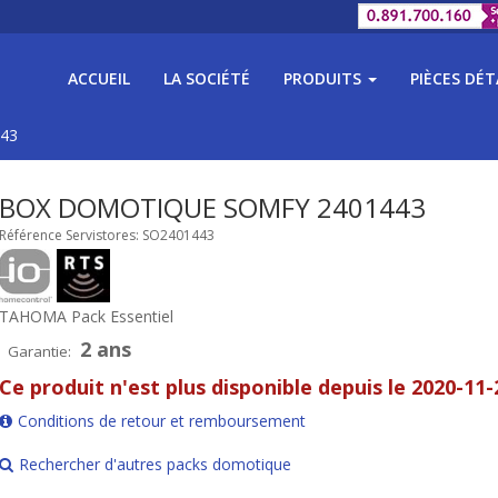
ACCUEIL
LA SOCIÉTÉ
PRODUITS
PIÈCES DÉ
443
BOX DOMOTIQUE SOMFY 2401443
Référence Servistores: SO2401443
TAHOMA Pack Essentiel
2 ans
Garantie:
Ce produit n'est plus disponible depuis le 2020-11-
Conditions de retour et remboursement
Rechercher d'autres packs domotique