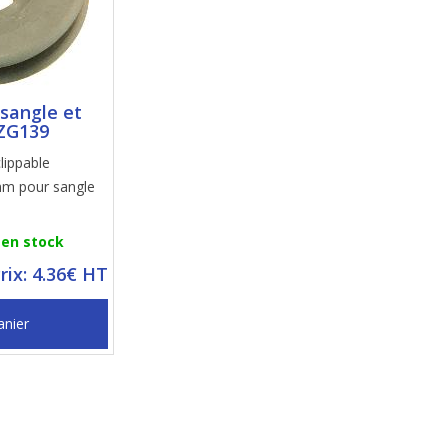
 sangle et
ZG139
lippable
mm pour sangle
 en stock
rix: 4.36€ HT
anier