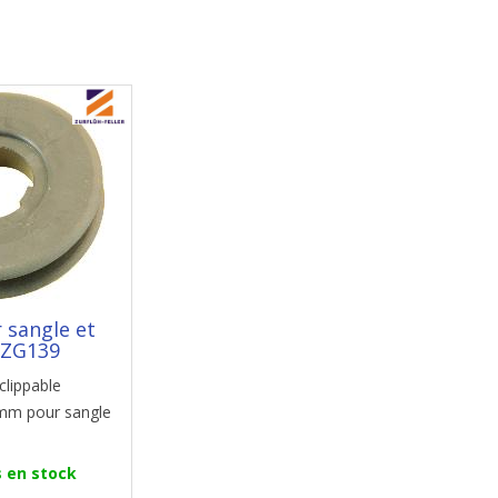
 sangle et
 ZG139
clippable
mm pour sangle
s en stock