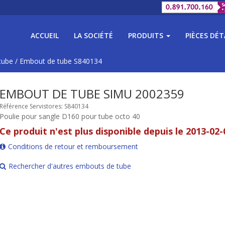
ACCUEIL
LA SOCIÉTÉ
PRODUITS
PIÈCES DÉ
tube
/
Embout de tube S840134
EMBOUT DE TUBE SIMU 2002359
Référence Servistores: S840134
Poulie pour sangle D160 pour tube octo 40
Ce produit n'est plus disponible depuis le 2013-02-
Conditions de retour et remboursement
Rechercher d'autres embouts de tube