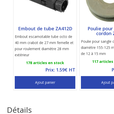
Embout de tube ZA412D
Poulie pour
cordon 
Embout escamotable tube octo de
Poulie pour sangle c
40 mm crabot de 27 mm femelle et
diamètre 155-125 
pour roulement diamètre 28 mm
de 12 à 15 mm
extérieur
117 articles
178 articles en stock
Prix: 1.59€ HT
P
Ajout panier
Ajout p
Détails