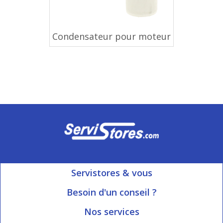
Condensateur pour moteur
Servistores & vous
Mon compte
Besoin d'un conseil ?
Nous contacter
Ouvert du Lundi au Vendredi
Nos services
8h15 à 12h00 | 13h30 à 16h45