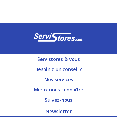
Servistores & vous
Mon compte
Besoin d'un conseil ?
Nous contacter
Ouvert du Lundi au Vendredi
Nos services
8h15 à 12h00 | 13h30 à 16h45
Informations livraison
Mieux nous connaître
Qui sommes-nous?
Blog Servistores
Suivez-nous
Nos valeurs
Plan du site
Newsletter
Engagé avec vous
Index articles