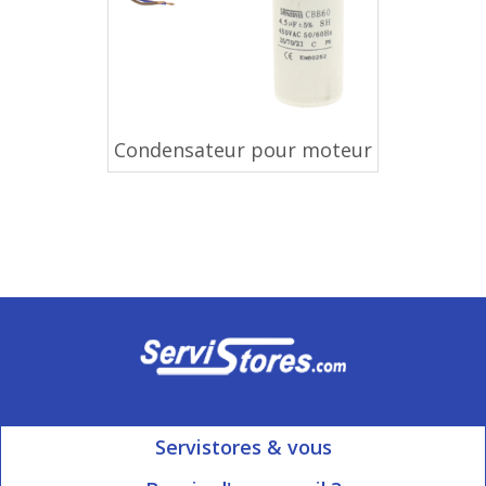
Condensateur pour moteur
Servistores & vous
Mon compte