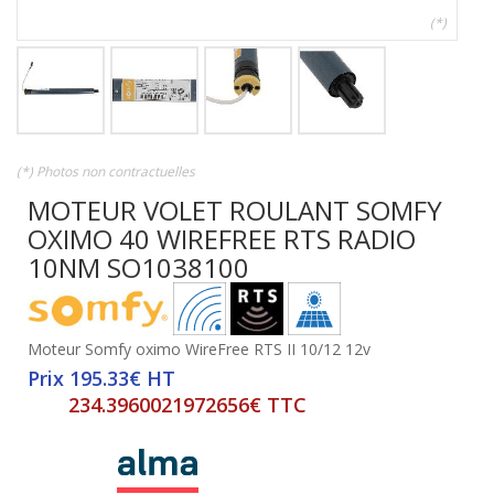
(*)
(*) Photos non contractuelles
MOTEUR VOLET ROULANT SOMFY
OXIMO 40 WIREFREE RTS RADIO
10NM SO1038100
Moteur Somfy oximo WireFree RTS II 10/12 12v
Prix 195.33€ HT
234.3960021972656€ TTC