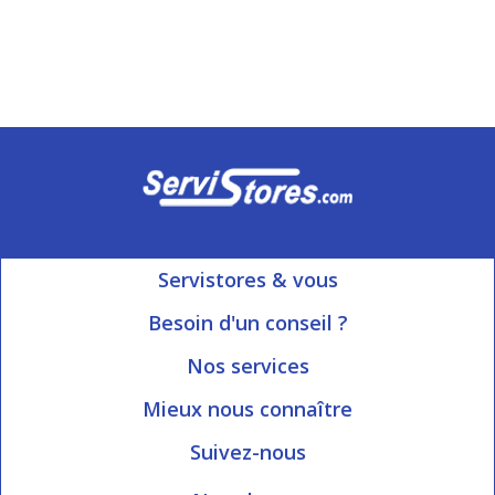
Servistores & vous
Mon compte
Besoin d'un conseil ?
Nous contacter
Ouvert du Lundi au Vendredi
Nos services
8h15 à 12h00 | 13h30 à 16h45
Informations livraison
Mieux nous connaître
Qui sommes-nous?
Blog Servistores
Suivez-nous
Nos valeurs
Plan du site