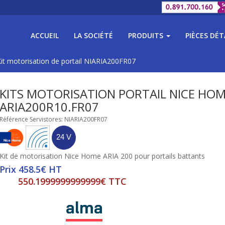
ACCUEIL
LA SOCIÉTÉ
PRODUITS
PIÈCES DÉ
it motorisation de portail NIARIA200FR07
KITS MOTORISATION PORTAIL NICE HO
ARIA200R10.FR07
Référence Servistores: NIARIA200FR07
Kit de motorisation Nice Home ARIA 200 pour portails battants
Prix 458.5€ HT
550.1999999999999€ TTC