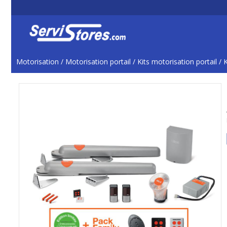
Motorisation
/
Motorisation portail
/
Kits motorisation portail
/
K