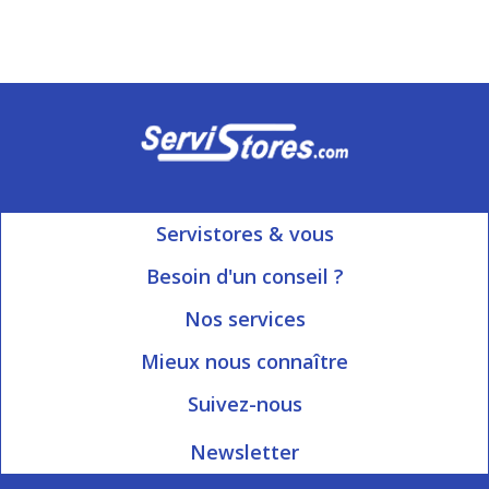
Servistores & vous
Mon compte
Besoin d'un conseil ?
Nous contacter
Ouvert du Lundi au Vendredi
Nos services
8h15 à 12h00 | 13h30 à 16h45
Informations livraison
Mieux nous connaître
Qui sommes-nous?
Blog Servistores
Suivez-nous
Nos valeurs
Plan du site
Newsletter
Engagé avec vous
Index articles