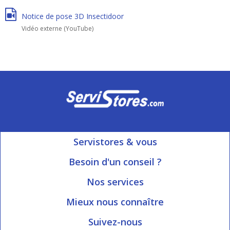
Notice de pose 3D Insectidoor
Vidéo externe (YouTube)
Servistores & vous
Mon compte
Besoin d'un conseil ?
Nous contacter
Ouvert du Lundi au Vendredi
Nos services
8h15 à 12h00 | 13h30 à 16h45
Informations livraison
Mieux nous connaître
Qui sommes-nous?
Blog Servistores
Suivez-nous