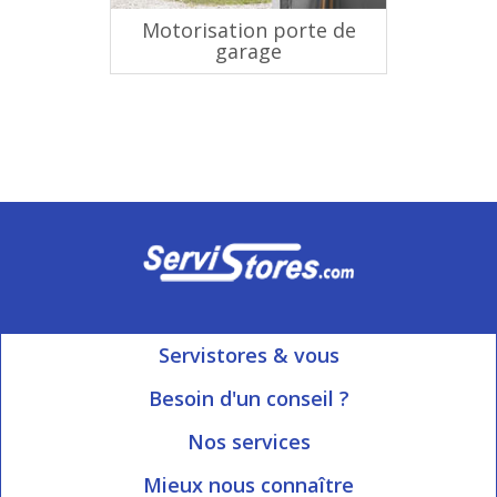
Motorisation porte de
garage
Servistores & vous
Mon compte
Besoin d'un conseil ?
Nous contacter
Ouvert du Lundi au Vendredi
Nos services
8h15 à 12h00 | 13h30 à 16h45
Informations livraison
Mieux nous connaître