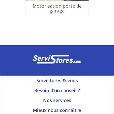
Motorisation porte de
garage
Servistores & vous
Mon compte
Besoin d'un conseil ?
Nous contacter
Ouvert du Lundi au Vendredi
Nos services
8h15 à 12h00 | 13h30 à 16h45
Informations livraison
Mieux nous connaître