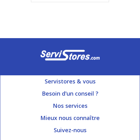
Servistores & vous
Mon compte
Besoin d'un conseil ?
Nous contacter
Ouvert du Lundi au Vendredi
Nos services
8h15 à 12h00 | 13h30 à 16h45
Informations livraison
Mieux nous connaître
Qui sommes-nous?
Blog Servistores
Suivez-nous
Nos valeurs