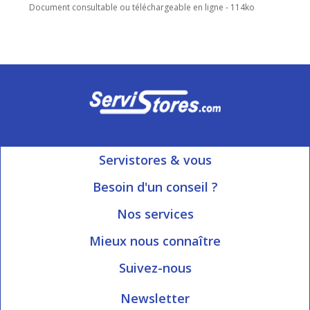
Document consultable ou téléchargeable en ligne - 114ko
Servistores & vous
Mon compte
Besoin d'un conseil ?
Nous contacter
Ouvert du Lundi au Vendredi
Nos services
8h15 à 12h00 | 13h30 à 16h45
Informations livraison
Mieux nous connaître
Qui sommes-nous?
Blog Servistores
Suivez-nous
Nos valeurs
Plan du site
Newsletter
Engagé avec vous
Index articles