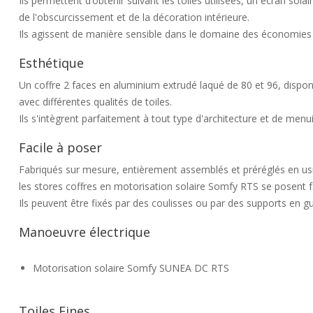
Ils permettent d’obtenir suivant les toiles utilisées, un écran solai
de l'obscurcissement et de la décoration intérieure.
Ils agissent de manière sensible dans le domaine des économies d’
Esthétique
Un coffre 2 faces en aluminium extrudé laqué de 80 et 96, dispon
avec différentes qualités de toiles.
Ils s'intègrent parfaitement à tout type d'architecture et de menui
Facile à poser
Fabriqués sur mesure, entièrement assemblés et préréglés en us
les stores coffres en motorisation solaire Somfy RTS se posent f
Ils peuvent être fixés par des coulisses ou par des supports en 
Manoeuvre électrique
Motorisation solaire Somfy SUNEA DC RTS
Toiles Fines