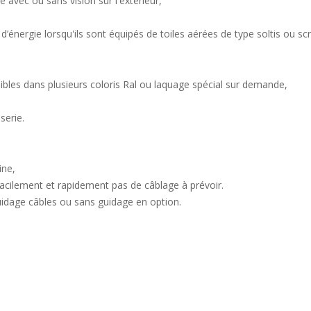
re avec ou sans vision sur l'extérieur,
énergie lorsqu'ils sont équipés de toiles aérées de type soltis ou sc
ibles dans plusieurs coloris Ral ou laquage spécial sur demande,
serie.
ine,
acilement et rapidement pas de câblage à prévoir.
guidage câbles ou sans guidage en option.