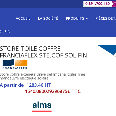
ACCUEIL
LA SOCIÉTÉ
PRODUITS
PIÈCES DÉ
SOL.FIN
STORE TOILE COFFRE
FRANCIAFLEX STE.COF.SOL.FIN
Store coffre exterieur Universel-Impérial toiles fines
manoeuvre électrique solaire
A partir de 1283.4€ HT
1540.080029296875€ TTC