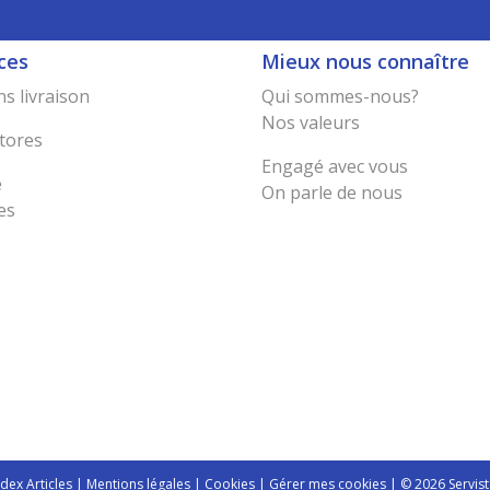
ces
Mieux nous connaître
s livraison
Qui sommes-nous?
Nos valeurs
tores
Engagé avec vous
e
On parle de nous
es
ndex Articles
|
Mentions légales
|
Cookies
|
Gérer mes cookies
| © 2026 Servist