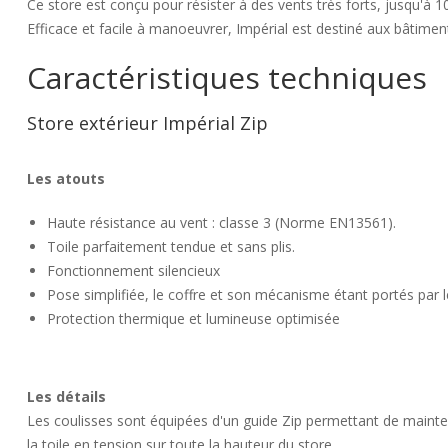
Ce store est conçu pour résister à des vents très forts, jusqu'à 1
Efficace et facile à manoeuvrer, Impérial est destiné aux bâtiment
Caractéristiques techniques
Store extérieur Impérial Zip
Les atouts
Haute résistance au vent : classe 3 (Norme EN13561).
Toile parfaitement tendue et sans plis.
Fonctionnement silencieux
Pose simplifiée, le coffre et son mécanisme étant portés par l
Protection thermique et lumineuse optimisée
Les détails
Les coulisses sont équipées d'un guide Zip permettant de mainte
la toile en tension sur toute la hauteur du store.