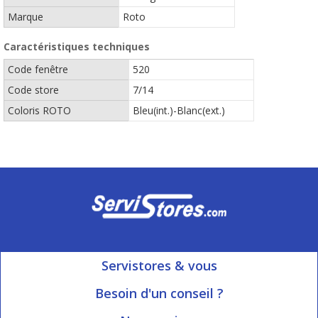
Marque
Roto
Caractéristiques techniques
Code fenêtre
520
Code store
7/14
Coloris ROTO
Bleu(int.)-Blanc(ext.)
Servistores & vous
Mon compte
Besoin d'un conseil ?
Nous contacter
Ouvert du Lundi au Vendredi