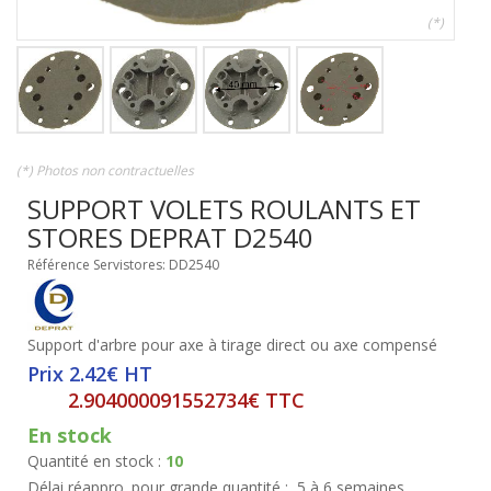
(*)
(*) Photos non contractuelles
SUPPORT VOLETS ROULANTS ET
STORES DEPRAT D2540
Référence Servistores: DD2540
Support d'arbre pour axe à tirage direct ou axe compensé
Prix 2.42€ HT
2.904000091552734€ TTC
En stock
Quantité en stock :
10
Délai réappro. pour grande quantité :
5 à 6 semaines