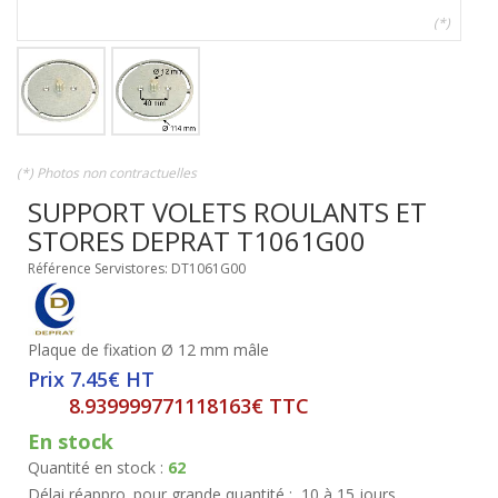
(*)
(*) Photos non contractuelles
SUPPORT VOLETS ROULANTS ET
STORES DEPRAT T1061G00
Référence Servistores: DT1061G00
Plaque de fixation Ø 12 mm mâle
Prix 7.45€ HT
8.939999771118163€ TTC
En stock
Quantité en stock :
62
Délai réappro. pour grande quantité :
10 à 15 jours