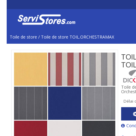
Toile de store
/
Toile de store TOIL.ORCHESTRAMAX
TOI
TOI
Toile d
Orchest
Délai 
Cond