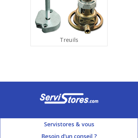
Treuils
Servistores & vous
Mon compte
Besoin d'un conseil ?