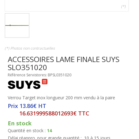
(*)
(*) Photos non contractuelles
ACCESSOIRES LAME FINALE SUYS
SLO351020
Référence Servistores: BPSL0351020
Verrou Target inox longueur 200 mm vendu à la paire
Prix 13.86€ HT
16.631999588012693€ TTC
En stock
Quantité en stock :
14
Délai réappro. pour grande quantité :
10 à 15 jours