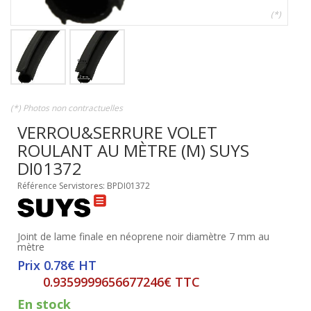
(*)
(*) Photos non contractuelles
VERROU&SERRURE VOLET
ROULANT AU MÈTRE (M) SUYS
DI01372
Référence Servistores: BPDI01372
Joint de lame finale en néoprene noir diamètre 7 mm au
mètre
Prix 0.78€ HT
0.9359999656677246€ TTC
En stock