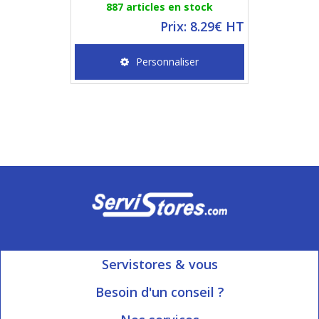
887 articles en stock
Prix: 8.29€ HT
Personnaliser
Servistores & vous
Mon compte
Besoin d'un conseil ?
Nous contacter
Ouvert du Lundi au Vendredi