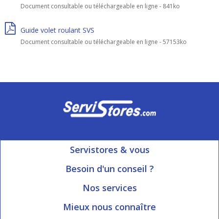
Document consultable ou téléchargeable en ligne - 841ko
Guide volet roulant SVS
Document consultable ou téléchargeable en ligne - 57153ko
Servistores & vous
Mon compte
Besoin d'un conseil ?
Nous contacter
Ouvert du Lundi au Vendredi
Nos services
8h15 à 12h00 | 13h30 à 16h45
Informations livraison
Mieux nous connaître