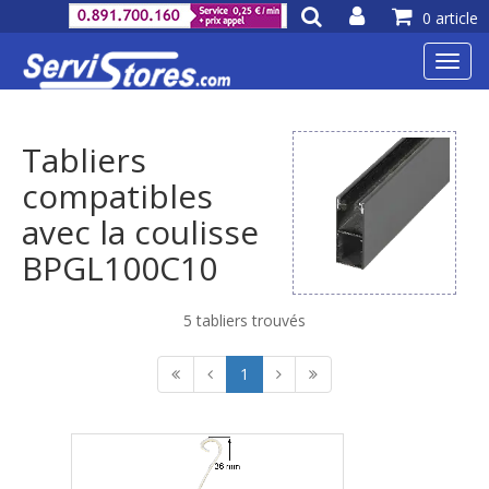
0 article
Toggl
navig
Tabliers
compatibles
avec la coulisse
BPGL100C10
5 tabliers trouvés
1