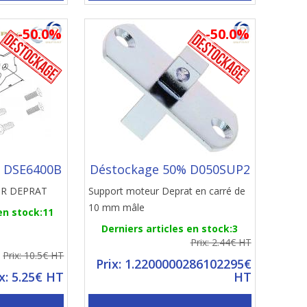
-50.0%
-50.0%
 DSE6400B
Déstockage 50% D050SUP2
UR DEPRAT
Support moteur Deprat en carré de
10 mm mâle
en stock:11
Derniers articles en stock:3
Prix: 2.44€ HT
Prix: 10.5€ HT
Prix: 1.2200000286102295€
ix: 5.25€ HT
HT