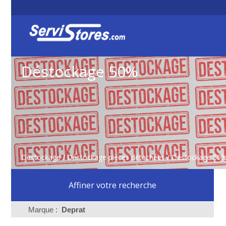
Déstockage 50%
Déstockage
/
Déstockage pièces détachées
/ Déstockage 50
Affiner votre recherche
Marque :
Deprat