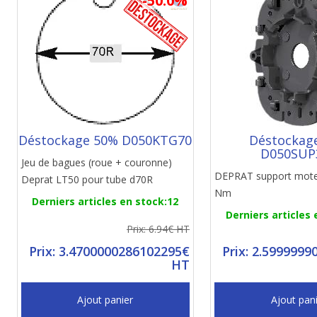
-50.0%
Déstockage 50% D050KTG70
Déstockag
D050SUP
Jeu de bagues (roue + couronne)
DEPRAT support mote
Deprat LT50 pour tube d70R
Nm
Derniers articles en stock:12
Derniers articles 
Prix: 6.94€ HT
Prix: 3.4700000286102295€
Prix: 2.599999
HT
Ajout panier
Ajout pan