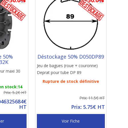
-50.0%
-50.0%
e 50%
Déstockage 50% D050DP89
32K
Jeu de bagues (roue + couronne)
ur maxi 30
Deprat pour tube DP 89
Rupture de stock définitive
en stock:14
Prix: 5.2€ HT
Prix: 11.5€ HT
9046325684€
HT
Prix: 5.75€ HT
ier
Voir Fiche