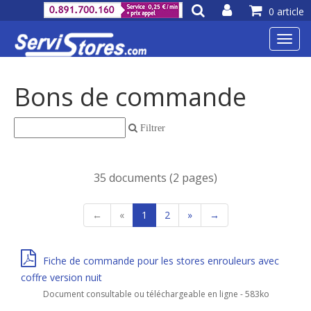
0 article
Toggl
navig
Bons de commande
Filtrer
35 documents (2 pages)
←
«
1
2
»
→
Fiche de commande pour les stores enrouleurs avec
coffre version nuit
Document consultable ou téléchargeable en ligne - 583ko