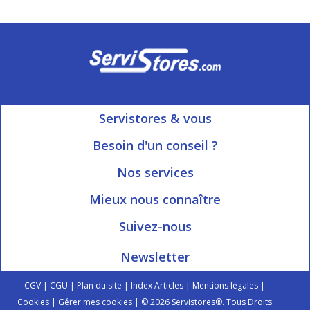
Servistores & vous
Mon compte
Besoin d'un conseil ?
Nous contacter
Ouvert du Lundi au Vendredi
Nos services
8h15 à 12h00 | 13h30 à 16h45
Informations livraison
Mieux nous connaître
Qui sommes-nous?
Blog Servistores
Suivez-nous
Nos valeurs
Plan du site
Newsletter
Engagé avec vous
Index articles
On parle de nous
CGV
|
CGU
|
Plan du site
|
Index Articles
|
Mentions légales
|
Cookies
|
Gérer mes cookies
| © 2026 Servistores®. Tous Droits