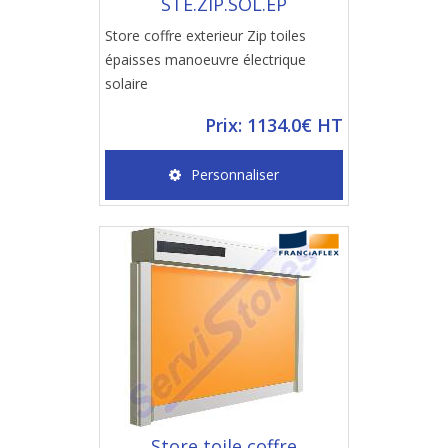
STE.ZIP.SOL.EP
Store coffre exterieur Zip toiles
épaisses manoeuvre électrique
solaire
Prix: 1134.0€ HT
Personnaliser
Store toile coffre