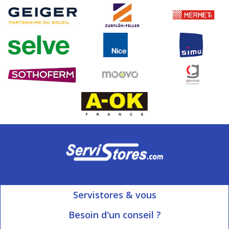
Servistores & vous
Mon compte
Besoin d'un conseil ?
Nous contacter