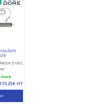
 roulant
024
TYMOOV D10F2
 nm
n stock
 173.25€ HT
ier