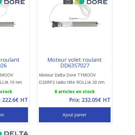
 roulant
Moteur volet roulant
026
DD6357027
TYMOOV
Moteur Delta Dore TYMOOV
OLLIA 10 nm
D20RP2 radio tête ROLLIA 20 nm
 stock
8 articles en stock
: 222.6€ HT
Prix: 232.05€ HT
ier
Ajout panier