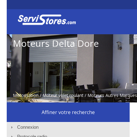
Moteurs Delta Dore
Motorisation
/
Moteur volet roulant
/
Moteurs Autres Marques
Affiner votre recherche
Connexion
Protocole radio