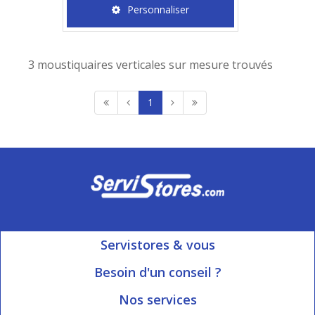
Personnaliser
3 moustiquaires verticales sur mesure trouvés
1
Servistores & vous
Mon compte
Besoin d'un conseil ?
Nous contacter
Ouvert du Lundi au Vendredi
Nos services
8h15 à 12h00 | 13h30 à 16h45