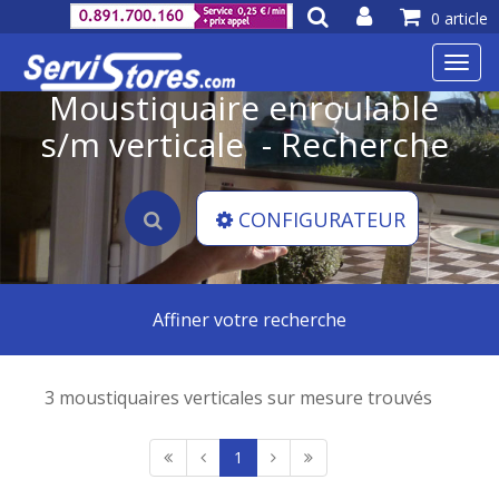
0 article
Toggl
navig
Moustiquaire enroulable
s/m verticale - Recherche
CONFIGURATEUR
Affiner votre recherche
3 moustiquaires verticales sur mesure trouvés
1