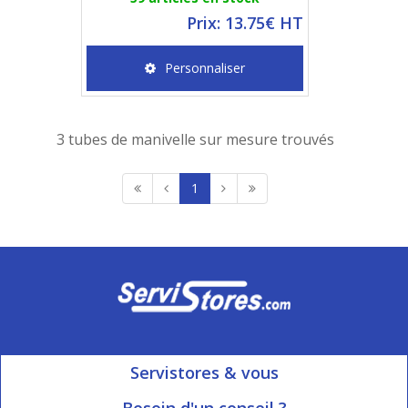
Prix: 13.75€ HT
Personnaliser
3 tubes de manivelle sur mesure trouvés
1
Servistores & vous
Mon compte