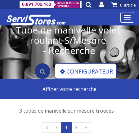
0 article
Toggl
navig
Tube de manivelle volet
roulant S/Mesure
- Recherche
CONFIGURATEUR
Affiner votre recherche
3 tubes de manivelle sur mesure trouvés
1