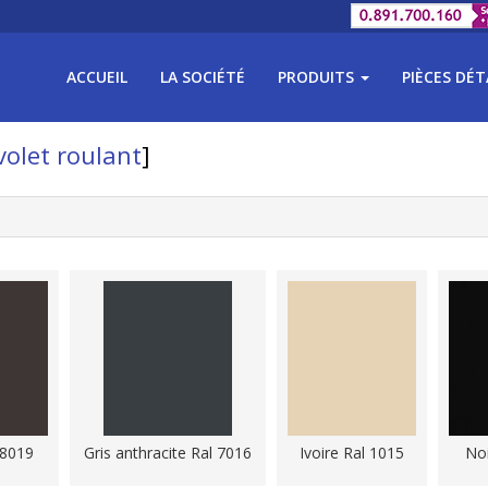
ACCUEIL
LA SOCIÉTÉ
PRODUITS
PIÈCES DÉ
volet roulant
]
 8019
Gris anthracite Ral 7016
Ivoire Ral 1015
Noi