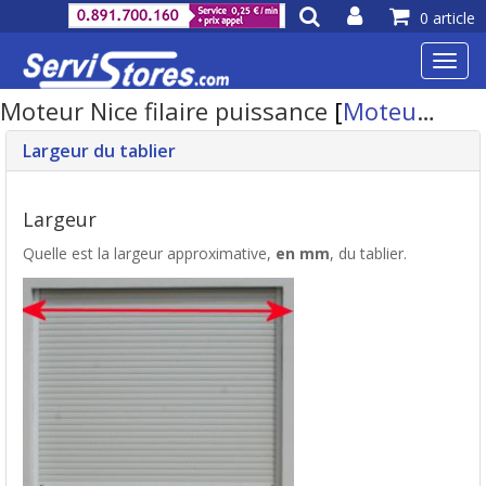
0 article
Toggl
navig
Moteur Nice filaire puissance
[
Moteur volet roulant
Largeur du tablier
Largeur
Quelle est la largeur approximative,
en mm
, du tablier.