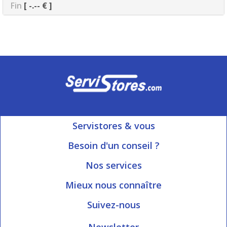
Fin
[ -.-- € ]
Servistores & vous
Mon compte
Besoin d'un conseil ?
Nous contacter
Ouvert du Lundi au Vendredi
Nos services
8h15 à 12h00 | 13h30 à 16h45
Informations livraison
Mieux nous connaître
Qui sommes-nous?
Blog Servistores
Suivez-nous
Nos valeurs
Plan du site