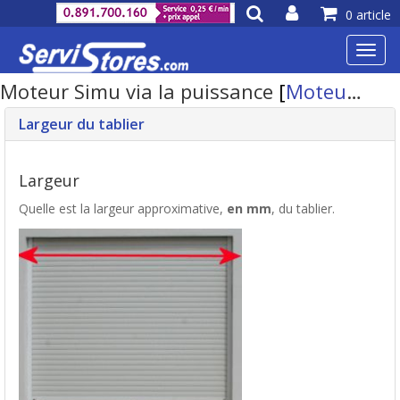
0 article
Toggl
navig
Moteur Simu via la puissance
[
Moteur volet roulant
Largeur du tablier
Largeur
Quelle est la largeur approximative,
en mm
, du tablier.