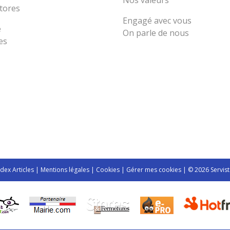
Nos valeurs
tores
Engagé avec vous
e
On parle de nous
es
ndex Articles
|
Mentions légales
|
Cookies
|
Gérer mes cookies
| © 2026 Servist