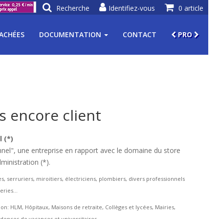
Recherche
Identifiez-vous
0 article
TACHÉES
DOCUMENTATION
CONTACT
PRO
s encore client
 (*)
el", une entreprise en rapport avec le domaine du store
dministration (*).
s, serruriers, miroitiers, électriciens, plombiers, divers professionnels
leries…
on: HLM, Hôpitaux, Maisons de retraite, Collèges et lycées, Mairies,
sidences de vacances et universitaires…