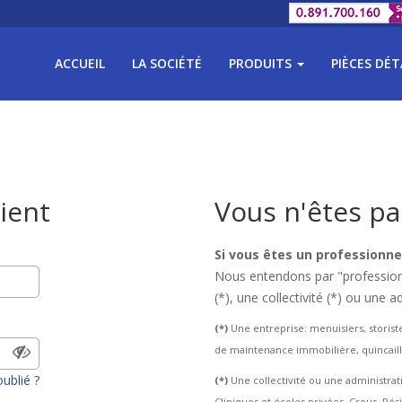
ACCUEIL
LA SOCIÉTÉ
PRODUITS
PIÈCES DÉ
lient
Vous n'êtes pa
Si vous êtes un professionnel
Nous entendons par "professionn
(*), une collectivité (*) ou une a
(*)
Une entreprise: menuisiers, storiste
de maintenance immobilière, quincail
ublié ?
(*)
Une collectivité ou une administrati
Cliniques et écoles privées, Crous, Ré