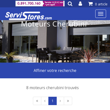
0 article
Toggl
navig
Moteurs Cherubini
Affiner votre recherche
8 moteurs cherubini trouvés
1