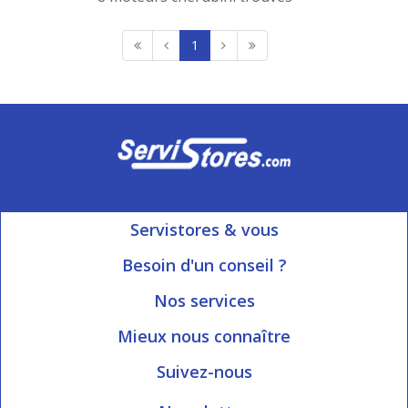
1
Servistores & vous
Mon compte
Besoin d'un conseil ?
Nous contacter
Ouvert du Lundi au Vendredi
Nos services
8h15 à 12h00 | 13h30 à 16h45
Informations livraison
Mieux nous connaître
Qui sommes-nous?
Blog Servistores
Suivez-nous
Nos valeurs
Plan du site